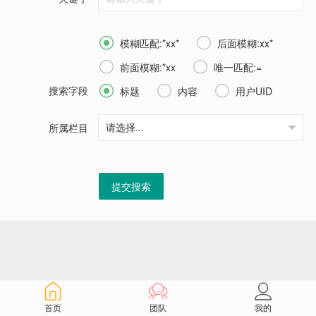


模糊匹配:*xx*
后面模糊:xx*


前面模糊:*xx
唯一匹配:=
搜索字段



标题
内容
用户UID
所属栏目
提交搜索
首页
团队
我的