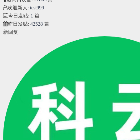
欢迎新人:
test999
今日发贴:
1
篇
昨日发贴:
42528
篇
共有主题:
1317422
篇
共有贴子:
1317619
篇
新回复