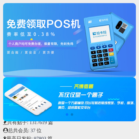
总共会员:
37
位
最高日发贴:
97803
篇